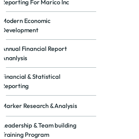
Reporting For Marico Inc
Modern Economic
Development
Annual Financial Report
Ananlysis
Financial & Statistical
Reporting
Marker Research & Analysis
Leadership & Team building
Training Program