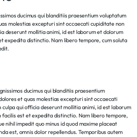
issimos ducimus qui blanditiis praesentium voluptatum
uas molestias excepturi sint occaecati cupiditate non
icia deserunt mollitia animi, id est laborum et dolorum
et expedita distinctio. Nam libero tempore, cum soluta
dit.
ignissimos ducimus qui blanditiis praesentium
dolores et quas molestias excepturi sint occaecati
n culpa qui officia deserunt mollitia animi, id est laborum
acilis est et expedita distinctio. Nam libero tempore,
ue nihil impedit quo minus id quod maxime placeat
nda est, omnis dolor repellendus. Temporibus autem