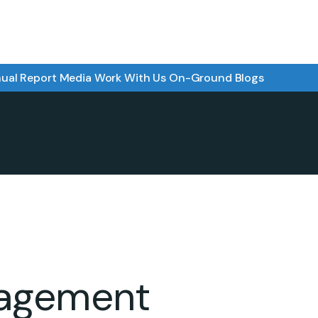
ual Report
Media
Work With Us
On-Ground
Blogs
nagement