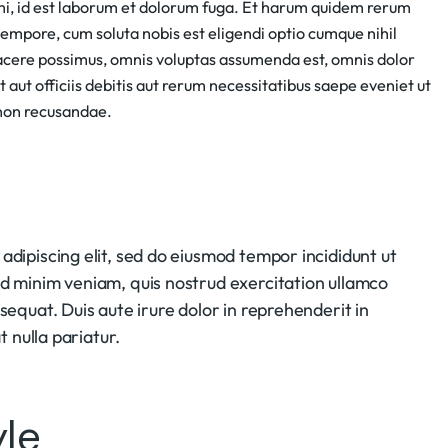
nimi, id est laborum et dolorum fuga. Et harum quidem rerum
 tempore, cum soluta nobis est eligendi optio cumque nihil
acere possimus, omnis voluptas assumenda est, omnis dolor
ut officiis debitis aut rerum necessitatibus saepe eveniet ut
 non recusandae.
adipiscing elit, sed do eiusmod tempor incididunt ut
ad minim veniam, quis nostrud exercitation ullamco
sequat. Duis aute irure dolor in reprehenderit in
t nulla pariatur.
le