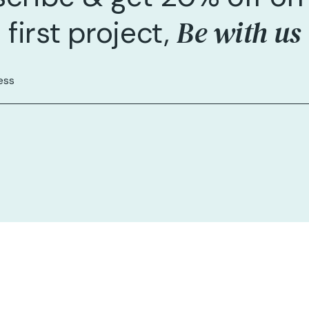
Be with us
first project,
Team
Events
Video Gallery
POS