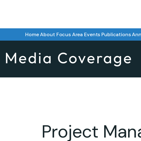
Home
About
Focus Area
Events
Publications
Ann
Media Coverage
Project Ma