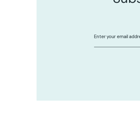
About Us
BigCats Magazine