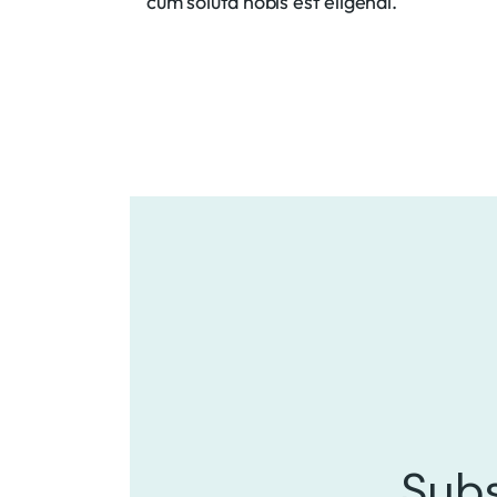
cum soluta nobis est eligendi.
Subs