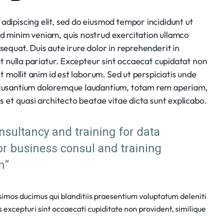
adipiscing elit, sed do eiusmod tempor incididunt ut
ad minim veniam, quis nostrud exercitation ullamco
sequat. Duis aute irure dolor in reprehenderit in
iat nulla pariatur. Excepteur sint occaecat cupidatat non
nt mollit anim id est laborum. Sed ut perspiciatis unde
accusantium doloremque laudantium, totam rem aperiam,
is et quasi architecto beatae vitae dicta sunt explicabo.
onsultancy and training for data
or business consul and training
n“
ssimos ducimus qui blanditiis praesentium voluptatum deleniti
 excepturi sint occaecati cupiditate non provident, similique