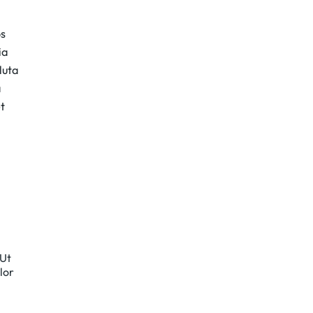
os
ia
luta
a
t
 Ut
lor