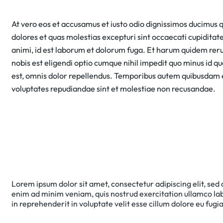
At vero eos et accusamus et iusto odio dignissimos ducimus q
dolores et quas molestias excepturi sint occaecati cupiditate 
animi, id est laborum et dolorum fuga. Et harum quidem rerum
nobis est eligendi optio cumque nihil impedit quo minus id
est, omnis dolor repellendus. Temporibus autem quibusdam et 
voluptates repudiandae sint et molestiae non recusandae.
Lorem ipsum dolor sit amet, consectetur adipiscing elit, sed
enim ad minim veniam, quis nostrud exercitation ullamco lab
in reprehenderit in voluptate velit esse cillum dolore eu fugia