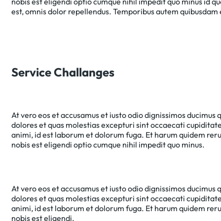
nobis est eligendi optio cumque nihil impedit quo minus id
est, omnis dolor repellendus. Temporibus autem quibusdam et 
Service Challanges
At vero eos et accusamus et iusto odio dignissimos ducimus q
dolores et quas molestias excepturi sint occaecati cupiditate 
animi, id est laborum et dolorum fuga. Et harum quidem rerum
nobis est eligendi optio cumque nihil impedit quo minus.
At vero eos et accusamus et iusto odio dignissimos ducimus q
dolores et quas molestias excepturi sint occaecati cupiditate 
animi, id est laborum et dolorum fuga. Et harum quidem rerum
nobis est eligendi.