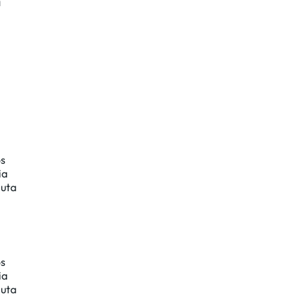
a
os
ia
luta
os
ia
luta