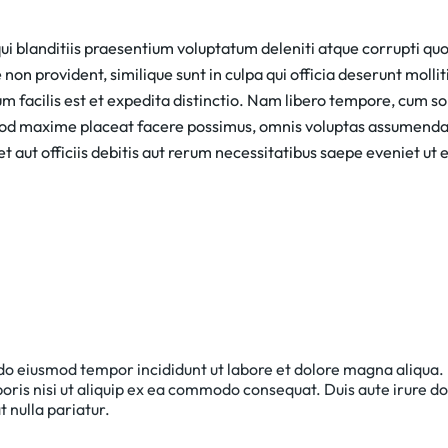
ui blanditiis praesentium voluptatum deleniti atque corrupti qu
non provident, similique sunt in culpa qui officia deserunt mollit
 facilis est et expedita distinctio. Nam libero tempore, cum so
 quod maxime placeat facere possimus, omnis voluptas assumend
aut officiis debitis aut rerum necessitatibus saepe eveniet ut e
 do eiusmod tempor incididunt ut labore et dolore magna aliqua.
oris nisi ut aliquip ex ea commodo consequat. Duis aute irure do
t nulla pariatur.