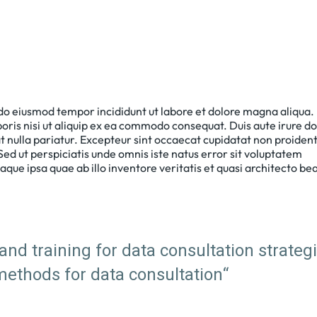
 do eiusmod tempor incididunt ut labore et dolore magna aliqua.
oris nisi ut aliquip ex ea commodo consequat. Duis aute irure do
at nulla pariatur. Excepteur sint occaecat cupidatat non proident
 Sed ut perspiciatis unde omnis iste natus error sit voluptatem
e ipsa quae ab illo inventore veritatis et quasi architecto be
and training for data consultation strateg
methods for data consultation“